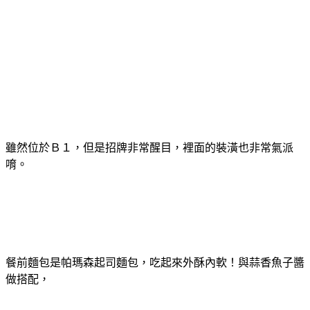
雖然位於Ｂ１，但是招牌非常醒目，裡面的裝潢也非常氣派
唷。
餐前麵包是帕瑪森起司麵包，吃起來外酥內軟！與蒜香魚子醬
做搭配，