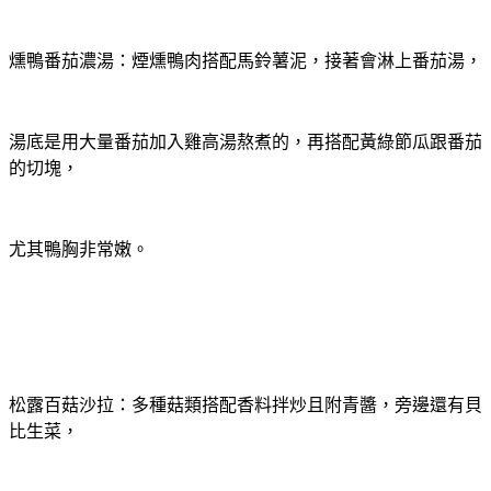
燻鴨番茄濃湯：煙燻鴨肉搭配馬鈴薯泥，接著會淋上番茄湯，
湯底是用大量番茄加入雞高湯熬煮的，再搭配黃綠節瓜跟番茄
的切塊，
尤其鴨胸非常嫩。
松露百菇沙拉：多種菇類搭配香料拌炒且附青醬，旁邊還有貝
比生菜，