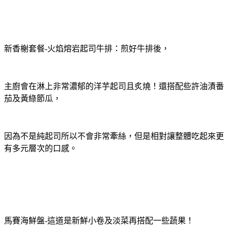
新香榭套餐-火焰熔岩起司牛排：煎好牛排後，
主廚會在淋上非常濃郁的洋芋起司且炙燒！還搭配些許油漬番
茄及黃綠節瓜，
因為不是純起司所以不會非常牽絲，但是相對讓整體吃起來更
有多元層次的口感。
馬賽海鮮盤-這道是新鮮小卷及淡菜再搭配一些蔬果！