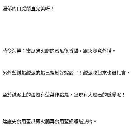
濃郁的口感簡直完美呀！
時令海鮮：蜜瓜薄火腿的蜜瓜很香甜，跟火腿意外搭。
另外藍鑽蝦鹹派的蝦已經剝好蝦殼了！鹹派吃起來也很扎實，
至於鹹派上的蛋還有菠菜作點綴，呈現有大理石的感覺呢！
建議先食用蜜瓜薄火腿再食用藍鑽蝦鹹派唷。