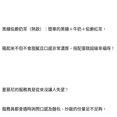
黑糖伯爵奶茶（熱飲）：簡單的黑糖＋牛奶＋伯爵紅茶，
喝起來不但不會甜膩且口感非常濃厚，搭配蛋糕超級幸福呀！
夏慕尼的服務真是從來沒讓人失望！
服務員都會適時詢問口感及麵包、炒飯的份量足不足夠，