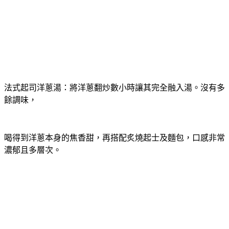
法式起司洋蔥湯：將洋蔥翻炒數小時讓其完全融入湯。沒有多
餘調味，
喝得到洋蔥本身的焦香甜，再搭配炙燒起士及麵包，口感非常
濃郁且多層次。