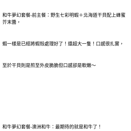
和牛夢幻套餐-前主餐：野生七彩明蝦＋
北海道干貝配上蜂蜜
芥末醬，
蝦一樣是已經將蝦殼處理好了！還超大一隻！口感很扎實，
至於干貝則是煎至外皮脆脆但口感卻是軟嫩～
和牛夢幻套餐-澳洲和牛：最期待的就是和牛了！