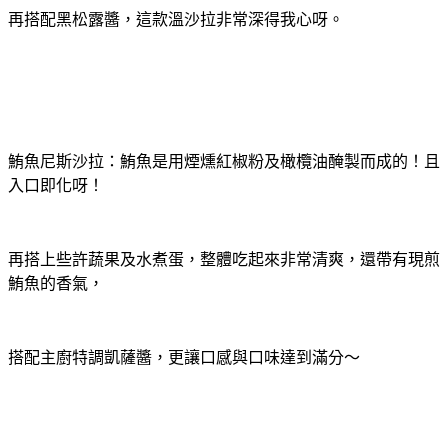
再搭配黑松露醬，這款溫沙拉非常深得我心呀。
鮪魚尼斯沙拉：鮪魚是用煙燻紅椒粉及橄欖油醃製而成的！且
入口即化呀！
再搭上些許蔬果及水煮蛋，整體吃起來非常清爽，還帶有現煎
鮪魚的香氣，
搭配主廚特調凱薩醬，更讓口感與口味達到滿分～